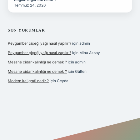
Temmuz 24, 2026
SON YORUMLAR
Peygamber çiçeği yağı nasıl yapılır ?
için
admin
Peygamber çiçeği yağı nasıl yapılır ?
için
Mina Aksoy
Mesane cidar kalınlığı ne demek ?
için
admin
Mesane cidar kalınlığı ne demek ?
için
Gülten
Modern kaligrafi nedir ?
için
Ceyda
iriş