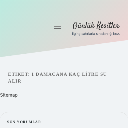
Günlük Kesitler
menüyü
aç
İlginç satırlarla sıradanlığı boz.
Gizlilik Politikası
Hakkımızda
Yasal Uyarı
ETIKET:
1 DAMACANA KAÇ LITRE SU
ALIR
Sitemap
SIDEBAR
SON YORUMLAR