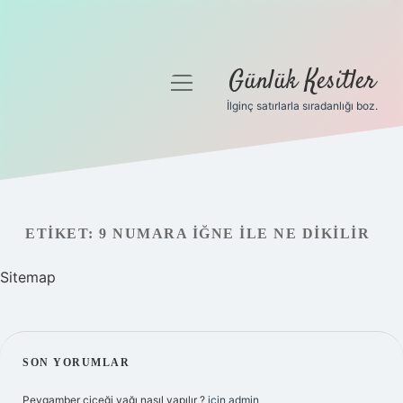
Günlük Kesitler
menüyü
aç
İlginç satırlarla sıradanlığı boz.
Gizlilik Politikası
Hakkımızda
Yasal Uyarı
ETIKET:
9 NUMARA IĞNE ILE NE DIKILIR
Sitemap
SIDEBAR
SON YORUMLAR
Peygamber çiçeği yağı nasıl yapılır ?
için
admin