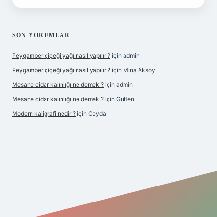
SON YORUMLAR
Peygamber çiçeği yağı nasıl yapılır ?
için
admin
Peygamber çiçeği yağı nasıl yapılır ?
için
Mina Aksoy
Mesane cidar kalınlığı ne demek ?
için
admin
Mesane cidar kalınlığı ne demek ?
için
Gülten
Modern kaligrafi nedir ?
için
Ceyda
iş