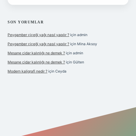
SON YORUMLAR
Peygamber çiçeği yağı nasıl yapılır ?
için
admin
Peygamber çiçeği yağı nasıl yapılır ?
için
Mina Aksoy
Mesane cidar kalınlığı ne demek ?
için
admin
Mesane cidar kalınlığı ne demek ?
için
Gülten
Modern kaligrafi nedir ?
için
Ceyda
iriş