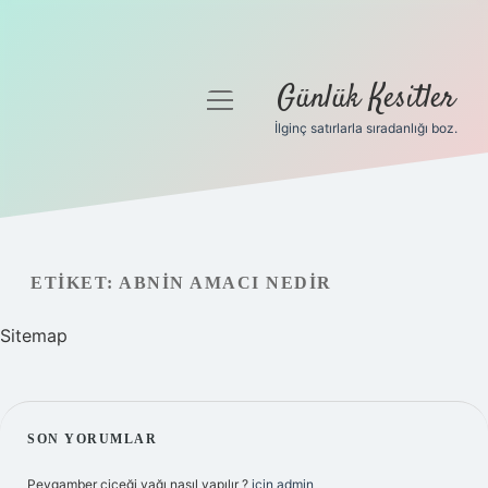
Günlük Kesitler
menüyü
aç
İlginç satırlarla sıradanlığı boz.
Gizlilik Politikası
Hakkımızda
Yasal Uyarı
ETIKET:
ABNIN AMACI NEDIR
Sitemap
SIDEBAR
SON YORUMLAR
Peygamber çiçeği yağı nasıl yapılır ?
için
admin