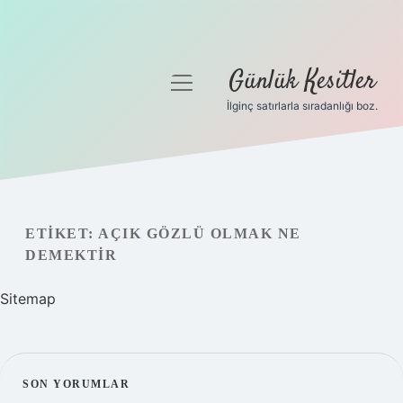
Günlük Kesitler
menüyü
aç
İlginç satırlarla sıradanlığı boz.
Gizlilik Politikası
Hakkımızda
Yasal Uyarı
ETIKET:
AÇIK GÖZLÜ OLMAK NE
DEMEKTIR
Sitemap
SIDEBAR
SON YORUMLAR