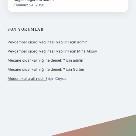
Temmuz 24, 2026
SON YORUMLAR
Peygamber çiçeği yağı nasıl yapılır ?
için
admin
Peygamber çiçeği yağı nasıl yapılır ?
için
Mina Aksoy
Mesane cidar kalınlığı ne demek ?
için
admin
Mesane cidar kalınlığı ne demek ?
için
Gülten
Modern kaligrafi nedir ?
için
Ceyda
iriş