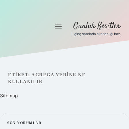
Günlük Kesitler
menüyü
aç
İlginç satırlarla sıradanlığı boz.
Gizlilik Politikası
Hakkımızda
Yasal Uyarı
ETIKET:
AGREGA YERINE NE
KULLANILIR
Sitemap
SIDEBAR
SON YORUMLAR