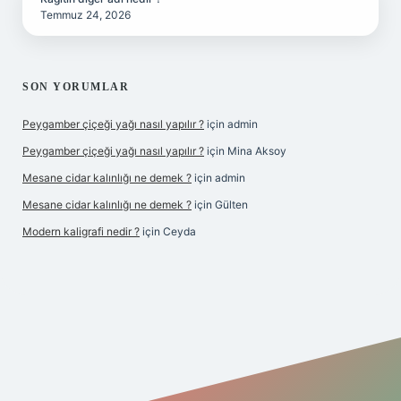
Temmuz 24, 2026
SON YORUMLAR
Peygamber çiçeği yağı nasıl yapılır ?
için
admin
Peygamber çiçeği yağı nasıl yapılır ?
için
Mina Aksoy
Mesane cidar kalınlığı ne demek ?
için
admin
Mesane cidar kalınlığı ne demek ?
için
Gülten
Modern kaligrafi nedir ?
için
Ceyda
iriş