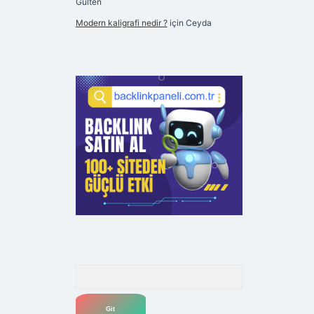
Gülten
Modern kaligrafi nedir ?
için
Ceyda
Arama