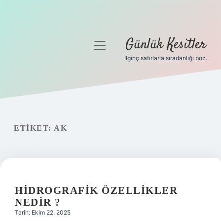
Günlük Kesitler
menüyü
aç
İlginç satırlarla sıradanlığı boz.
Gizlilik Politikası
Hakkımızda
Yasal Uyarı
ETIKET:
AK
HIDROGRAFIK ÖZELLIKLER
NEDIR ?
Tarih: Ekim 22, 2025