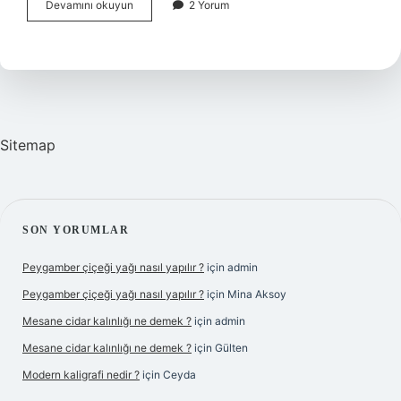
Hidrografik
Devamını okuyun
2 Yorum
özellikler
nedir
?
Sitemap
SIDEBAR
SON YORUMLAR
Peygamber çiçeği yağı nasıl yapılır ?
için
admin
Peygamber çiçeği yağı nasıl yapılır ?
için
Mina Aksoy
Mesane cidar kalınlığı ne demek ?
için
admin
Mesane cidar kalınlığı ne demek ?
için
Gülten
Modern kaligrafi nedir ?
için
Ceyda