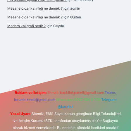
Mesane cidar kalınlığı ne demek ?
için
admin
Mesane cidar kalınlığı ne demek ?
için
Gülten
Modern kaligrafi nedir ?
için
Ceyda
iş
Reklam ve İletişim:
E-mail:
backlinkpaneli@gmail.com
Teams:
forumhizmeti@gmail.com
Whatsapp: 0262 606 0 726
Telegram:
@karabul
Yasal Uyarı:
Sitemiz, 5651 Sayılı Kanun gereğince Bilgi Teknolojileri
ve İletişim Kurumu (BTK) tarafından onaylanmış bir Yer Sağlayıcı
olarak hizmet vermektedir. Bu nedenle, sitedeki içerikleri proaktif