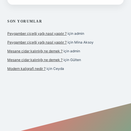
SON YORUMLAR
Peygamber çiçeği yağı nasıl yapılır ?
için
admin
Peygamber çiçeği yağı nasıl yapılır ?
için
Mina Aksoy
Mesane cidar kalınlığı ne demek ?
için
admin
Mesane cidar kalınlığı ne demek ?
için
Gülten
Modern kaligrafi nedir ?
için
Ceyda
iş