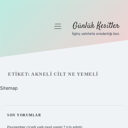
Günlük Kesitler
menüyü
aç
İlginç satırlarla sıradanlığı boz.
Gizlilik Politikası
Hakkımızda
Yasal Uyarı
ETIKET:
AKNELI CILT NE YEMELI
Sitemap
SIDEBAR
SON YORUMLAR
Peygamber çiçeği yağı nasıl yapılır ?
için
admin