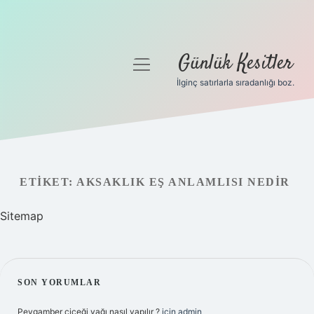
Günlük Kesitler
menüyü
aç
İlginç satırlarla sıradanlığı boz.
Gizlilik Politikası
Hakkımızda
Yasal Uyarı
ETIKET:
AKSAKLIK EŞ ANLAMLISI NEDIR
Sitemap
SIDEBAR
SON YORUMLAR
Peygamber çiçeği yağı nasıl yapılır ?
için
admin