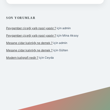
SON YORUMLAR
Peygamber çiçeği yağı nasıl yapılır ?
için
admin
Peygamber çiçeği yağı nasıl yapılır ?
için
Mina Aksoy
Mesane cidar kalınlığı ne demek ?
için
admin
Mesane cidar kalınlığı ne demek ?
için
Gülten
Modern kaligrafi nedir ?
için
Ceyda
riş