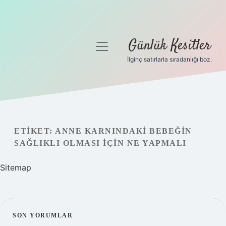
Günlük Kesitler
menüyü
aç
İlginç satırlarla sıradanlığı boz.
Gizlilik Politikası
Hakkımızda
Yasal Uyarı
ETIKET:
ANNE KARNINDAKI BEBEĞIN
SAĞLIKLI OLMASI IÇIN NE YAPMALI
Sitemap
SIDEBAR
SON YORUMLAR