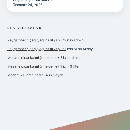
Temmuz 24, 2026
SON YORUMLAR
Peygamber çiçeği yağı nasıl yapılır ?
için
admin
Peygamber çiçeği yağı nasıl yapılır ?
için
Mina Aksoy
Mesane cidar kalınlığı ne demek ?
için
admin
Mesane cidar kalınlığı ne demek ?
için
Gülten
Modern kaligrafi nedir ?
için
Ceyda
iş