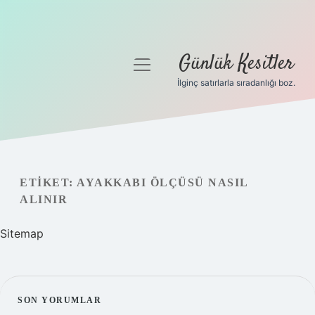
Günlük Kesitler
menüyü
aç
İlginç satırlarla sıradanlığı boz.
Gizlilik Politikası
Hakkımızda
Yasal Uyarı
ETIKET:
AYAKKABI ÖLÇÜSÜ NASIL
ALINIR
Sitemap
SIDEBAR
SON YORUMLAR