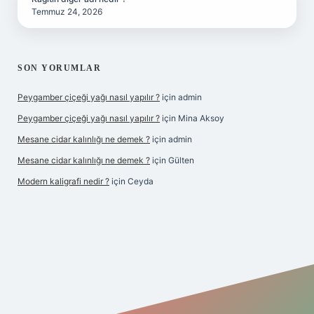
Temmuz 24, 2026
SON YORUMLAR
Peygamber çiçeği yağı nasıl yapılır ?
için
admin
Peygamber çiçeği yağı nasıl yapılır ?
için
Mina Aksoy
Mesane cidar kalınlığı ne demek ?
için
admin
Mesane cidar kalınlığı ne demek ?
için
Gülten
Modern kaligrafi nedir ?
için
Ceyda
iriş