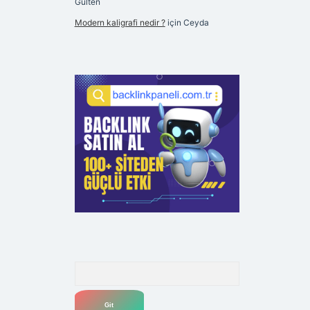
Gülten
Modern kaligrafi nedir ?
için
Ceyda
Arama