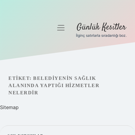
Günlük Kesitler
menüyü
aç
İlginç satırlarla sıradanlığı boz.
Gizlilik Politikası
Hakkımızda
Yasal Uyarı
ETIKET:
BELEDIYENIN SAĞLIK
ALANINDA YAPTIĞI HIZMETLER
NELERDIR
Sitemap