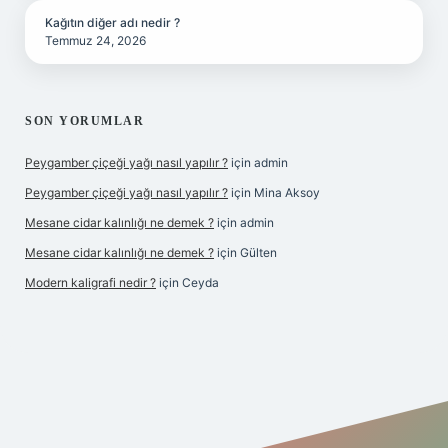
Kağıtın diğer adı nedir ?
Temmuz 24, 2026
SON YORUMLAR
Peygamber çiçeği yağı nasıl yapılır ?
için
admin
Peygamber çiçeği yağı nasıl yapılır ?
için
Mina Aksoy
Mesane cidar kalınlığı ne demek ?
için
admin
Mesane cidar kalınlığı ne demek ?
için
Gülten
Modern kaligrafi nedir ?
için
Ceyda
iriş