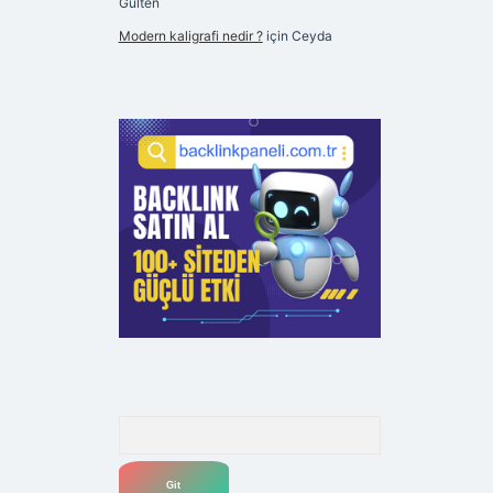
Gülten
Modern kaligrafi nedir ?
için
Ceyda
Arama