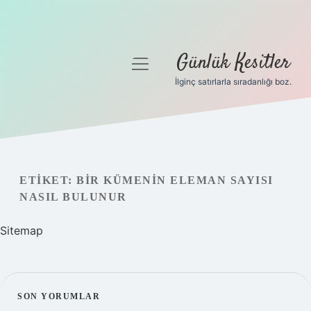
Günlük Kesitler
menüyü
aç
İlginç satırlarla sıradanlığı boz.
Gizlilik Politikası
Hakkımızda
Yasal Uyarı
ETIKET:
BIR KÜMENIN ELEMAN SAYISI
NASIL BULUNUR
Sitemap
SIDEBAR
SON YORUMLAR