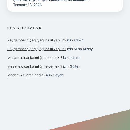
Temmuz 18, 2026
SON YORUMLAR
Peygamber çiçeği yağı nasıl yapılır ?
için
admin
Peygamber çiçeği yağı nasıl yapılır ?
için
Mina Aksoy
Mesane cidar kalınlığı ne demek ?
için
admin
Mesane cidar kalınlığı ne demek ?
için
Gülten
Modern kaligrafi nedir ?
için
Ceyda
iriş