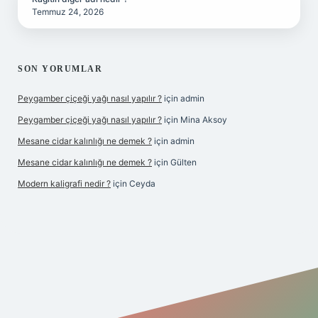
Temmuz 24, 2026
SON YORUMLAR
Peygamber çiçeği yağı nasıl yapılır ?
için
admin
Peygamber çiçeği yağı nasıl yapılır ?
için
Mina Aksoy
Mesane cidar kalınlığı ne demek ?
için
admin
Mesane cidar kalınlığı ne demek ?
için
Gülten
Modern kaligrafi nedir ?
için
Ceyda
iriş