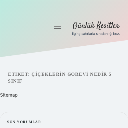
Günlük Kesitler
menüyü
aç
İlginç satırlarla sıradanlığı boz.
Gizlilik Politikası
Hakkımızda
Yasal Uyarı
ETIKET:
ÇIÇEKLERIN GÖREVI NEDIR 5
SINIF
Sitemap
SIDEBAR
SON YORUMLAR