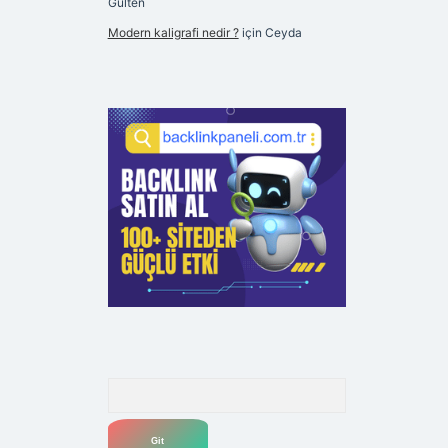
Gülten
Modern kaligrafi nedir ?
için
Ceyda
Arama