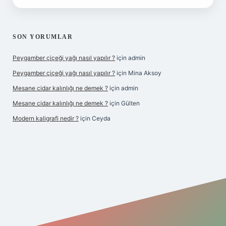
SON YORUMLAR
Peygamber çiçeği yağı nasıl yapılır ?
için
admin
Peygamber çiçeği yağı nasıl yapılır ?
için
Mina Aksoy
Mesane cidar kalınlığı ne demek ?
için
admin
Mesane cidar kalınlığı ne demek ?
için
Gülten
Modern kaligrafi nedir ?
için
Ceyda
iriş