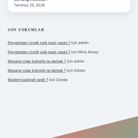
Temmuz 25, 2026
SON YORUMLAR
Peygamber çiçeği yağı nasıl yapılır ?
için
admin
Peygamber çiçeği yağı nasıl yapılır ?
için
Mina Aksoy
Mesane cidar kalınlığı ne demek ?
için
admin
Mesane cidar kalınlığı ne demek ?
için
Gülten
Modern kaligrafi nedir ?
için
Ceyda
iriş