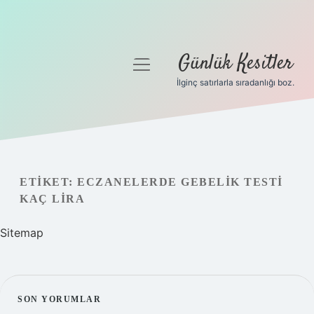
Günlük Kesitler
menüyü
aç
İlginç satırlarla sıradanlığı boz.
Gizlilik Politikası
Hakkımızda
Yasal Uyarı
ETIKET:
ECZANELERDE GEBELIK TESTI
KAÇ LIRA
Sitemap
SIDEBAR
SON YORUMLAR