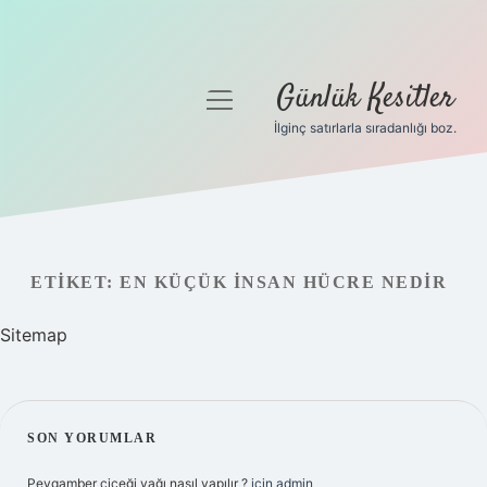
Günlük Kesitler
menüyü
aç
İlginç satırlarla sıradanlığı boz.
Gizlilik Politikası
Hakkımızda
Yasal Uyarı
ETIKET:
EN KÜÇÜK INSAN HÜCRE NEDIR
Sitemap
SIDEBAR
SON YORUMLAR
Peygamber çiçeği yağı nasıl yapılır ?
için
admin