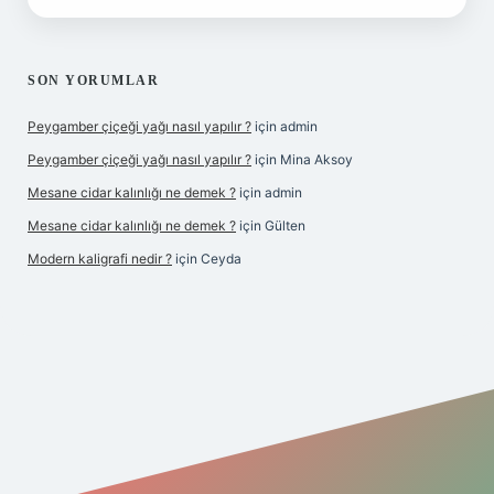
SON YORUMLAR
Peygamber çiçeği yağı nasıl yapılır ?
için
admin
Peygamber çiçeği yağı nasıl yapılır ?
için
Mina Aksoy
Mesane cidar kalınlığı ne demek ?
için
admin
Mesane cidar kalınlığı ne demek ?
için
Gülten
Modern kaligrafi nedir ?
için
Ceyda
iriş