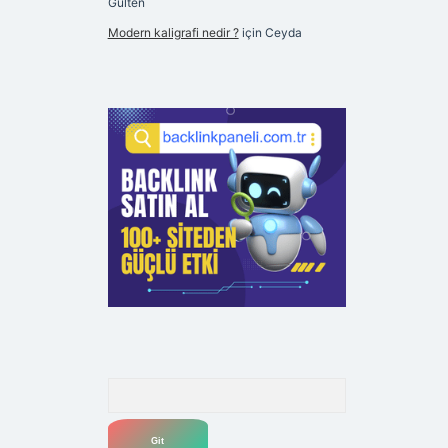
Gülten
Modern kaligrafi nedir ?
için
Ceyda
Arama