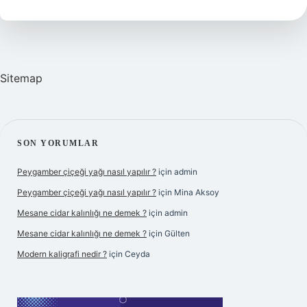
nasıl
gönderilir
?
Sitemap
SIDEBAR
SON YORUMLAR
Peygamber çiçeği yağı nasıl yapılır ?
için
admin
Peygamber çiçeği yağı nasıl yapılır ?
için
Mina Aksoy
Mesane cidar kalınlığı ne demek ?
için
admin
Mesane cidar kalınlığı ne demek ?
için
Gülten
Modern kaligrafi nedir ?
için
Ceyda