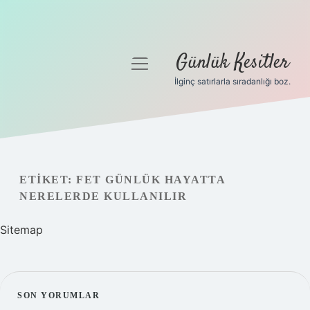
Günlük Kesitler
menüyü
aç
İlginç satırlarla sıradanlığı boz.
Gizlilik Politikası
Hakkımızda
Yasal Uyarı
ETIKET:
FET GÜNLÜK HAYATTA
NERELERDE KULLANILIR
Sitemap
SIDEBAR
SON YORUMLAR