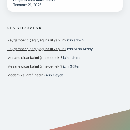
Temmuz 21, 2026
SON YORUMLAR
Peygamber çiçeği yağı nasıl yapılır ?
için
admin
Peygamber çiçeği yağı nasıl yapılır ?
için
Mina Aksoy
Mesane cidar kalınlığı ne demek ?
için
admin
Mesane cidar kalınlığı ne demek ?
için
Gülten
Modern kaligrafi nedir ?
için
Ceyda
iriş