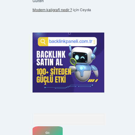
Gülten
Modern kaligrafi nedir ?
için
Ceyda
Arama