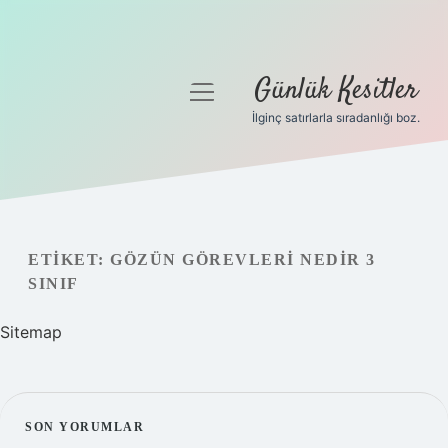
Günlük Kesitler
menüyü
aç
İlginç satırlarla sıradanlığı boz.
Gizlilik Politikası
Hakkımızda
Yasal Uyarı
ETIKET:
GÖZÜN GÖREVLERI NEDIR 3
SINIF
Sitemap
SIDEBAR
SON YORUMLAR