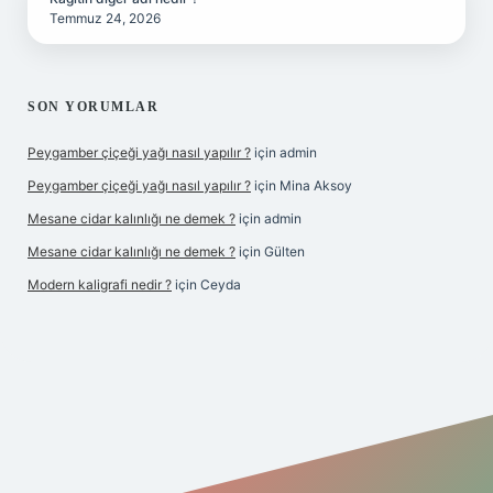
Temmuz 24, 2026
SON YORUMLAR
Peygamber çiçeği yağı nasıl yapılır ?
için
admin
Peygamber çiçeği yağı nasıl yapılır ?
için
Mina Aksoy
Mesane cidar kalınlığı ne demek ?
için
admin
Mesane cidar kalınlığı ne demek ?
için
Gülten
Modern kaligrafi nedir ?
için
Ceyda
riş