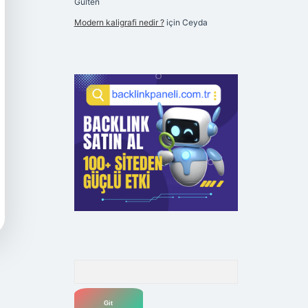
Gülten
Modern kaligrafi nedir ?
için
Ceyda
Arama