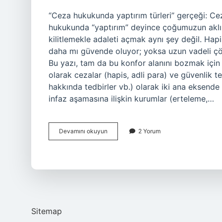
“Ceza hukukunda yaptırım türleri” gerçeği: Ce
hukukunda “yaptırım” deyince çoğumuzun aklına 
kilitlemekle adaleti açmak aynı şey değil. Hap
daha mı güvende oluyor; yoksa uzun vadeli çöz
Bu yazı, tam da bu konfor alanını bozmak için
olarak cezalar (hapis, adli para) ve güvenlik t
hakkında tedbirler vb.) olarak iki ana eksende 
infaz aşamasına ilişkin kurumlar (erteleme,…
Ceza
Devamını okuyun
2 Yorum
hukukunda
yaptırım
türleri
nelerdir
?
Sitemap