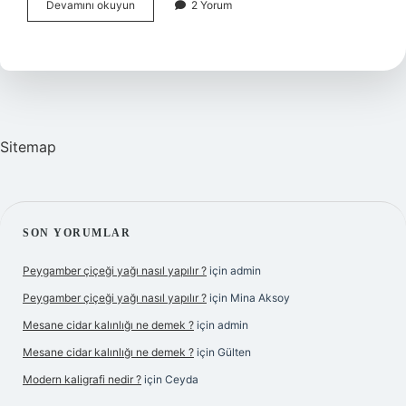
Karbonlu
Devamını okuyun
2 Yorum
köpük
nedir
?
Sitemap
SIDEBAR
SON YORUMLAR
Peygamber çiçeği yağı nasıl yapılır ?
için
admin
Peygamber çiçeği yağı nasıl yapılır ?
için
Mina Aksoy
Mesane cidar kalınlığı ne demek ?
için
admin
Mesane cidar kalınlığı ne demek ?
için
Gülten
Modern kaligrafi nedir ?
için
Ceyda