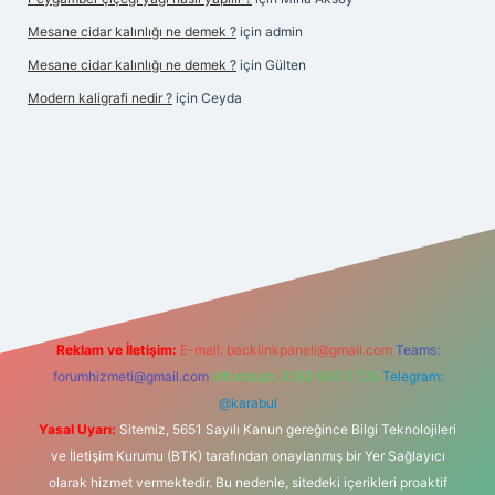
Mesane cidar kalınlığı ne demek ?
için
admin
Mesane cidar kalınlığı ne demek ?
için
Gülten
Modern kaligrafi nedir ?
için
Ceyda
riş
Reklam ve İletişim:
E-mail:
backlinkpaneli@gmail.com
Teams:
forumhizmeti@gmail.com
Whatsapp: 0262 606 0 726
Telegram:
@karabul
Yasal Uyarı:
Sitemiz, 5651 Sayılı Kanun gereğince Bilgi Teknolojileri
ve İletişim Kurumu (BTK) tarafından onaylanmış bir Yer Sağlayıcı
olarak hizmet vermektedir. Bu nedenle, sitedeki içerikleri proaktif