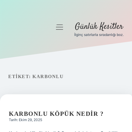
Günlük Kesitler
menüyü
aç
İlginç satırlarla sıradanlığı boz.
Gizlilik Politikası
Hakkımızda
Yasal Uyarı
ETIKET:
KARBONLU
KARBONLU KÖPÜK NEDIR ?
Tarih: Ekim 29, 2025