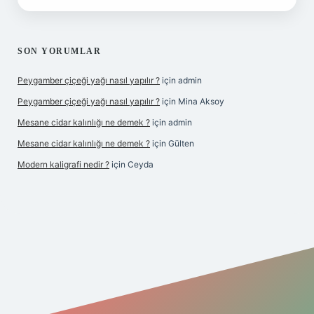
SON YORUMLAR
Peygamber çiçeği yağı nasıl yapılır ?
için
admin
Peygamber çiçeği yağı nasıl yapılır ?
için
Mina Aksoy
Mesane cidar kalınlığı ne demek ?
için
admin
Mesane cidar kalınlığı ne demek ?
için
Gülten
Modern kaligrafi nedir ?
için
Ceyda
iş