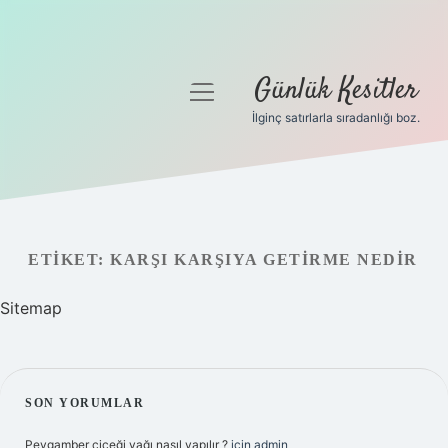
Günlük Kesitler
menüyü
aç
İlginç satırlarla sıradanlığı boz.
Gizlilik Politikası
Hakkımızda
Yasal Uyarı
ETIKET:
KARŞI KARŞIYA GETIRME NEDIR
Sitemap
SIDEBAR
SON YORUMLAR
Peygamber çiçeği yağı nasıl yapılır ?
için
admin