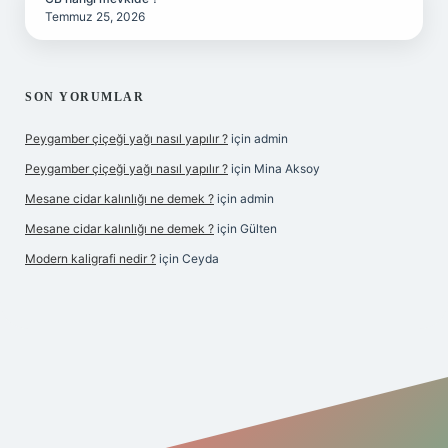
Temmuz 25, 2026
SON YORUMLAR
Peygamber çiçeği yağı nasıl yapılır ?
için
admin
Peygamber çiçeği yağı nasıl yapılır ?
için
Mina Aksoy
Mesane cidar kalınlığı ne demek ?
için
admin
Mesane cidar kalınlığı ne demek ?
için
Gülten
Modern kaligrafi nedir ?
için
Ceyda
riş