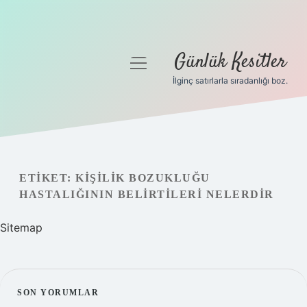
Günlük Kesitler
menüyü
aç
İlginç satırlarla sıradanlığı boz.
Gizlilik Politikası
Hakkımızda
Yasal Uyarı
ETIKET:
KIŞILIK BOZUKLUĞU
HASTALIĞININ BELIRTILERI NELERDIR
Sitemap
SIDEBAR
SON YORUMLAR