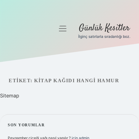
Günlük Kesitler
menüyü
aç
İlginç satırlarla sıradanlığı boz.
Gizlilik Politikası
Hakkımızda
Yasal Uyarı
ETIKET:
KITAP KAĞIDI HANGI HAMUR
Sitemap
SIDEBAR
SON YORUMLAR
Peygamber çiçeği yağı nasıl yapılır ?
için
admin