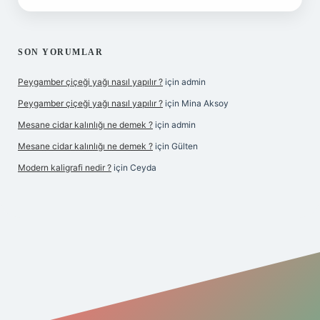
SON YORUMLAR
Peygamber çiçeği yağı nasıl yapılır ?
için
admin
Peygamber çiçeği yağı nasıl yapılır ?
için
Mina Aksoy
Mesane cidar kalınlığı ne demek ?
için
admin
Mesane cidar kalınlığı ne demek ?
için
Gülten
Modern kaligrafi nedir ?
için
Ceyda
iriş