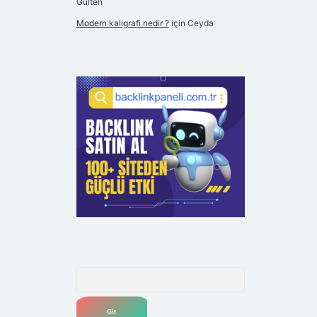
Gülten
Modern kaligrafi nedir ?
için
Ceyda
Arama