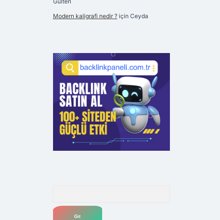
Gülten
Modern kaligrafi nedir ?
için
Ceyda
Arama