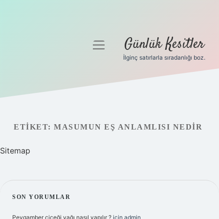
Günlük Kesitler
menüyü
aç
İlginç satırlarla sıradanlığı boz.
Gizlilik Politikası
Hakkımızda
Yasal Uyarı
ETIKET:
MASUMUN EŞ ANLAMLISI NEDIR
Sitemap
SIDEBAR
SON YORUMLAR
Peygamber çiçeği yağı nasıl yapılır ?
için
admin