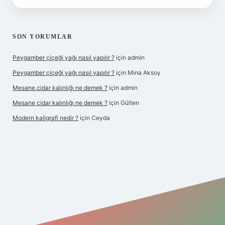
SON YORUMLAR
Peygamber çiçeği yağı nasıl yapılır ?
için
admin
Peygamber çiçeği yağı nasıl yapılır ?
için
Mina Aksoy
Mesane cidar kalınlığı ne demek ?
için
admin
Mesane cidar kalınlığı ne demek ?
için
Gülten
Modern kaligrafi nedir ?
için
Ceyda
riş