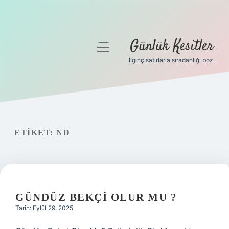
Günlük Kesitler
menüyü
aç
İlginç satırlarla sıradanlığı boz.
Gizlilik Politikası
Hakkımızda
Yasal Uyarı
ETIKET:
ND
GÜNDÜZ BEKÇI OLUR MU ?
Tarih: Eylül 29, 2025