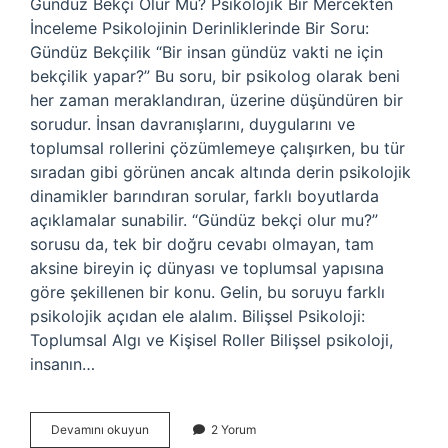
Gündüz Bekçi Olur Mu? Psikolojik Bir Mercekten
İnceleme Psikolojinin Derinliklerinde Bir Soru:
Gündüz Bekçilik “Bir insan gündüz vakti ne için
bekçilik yapar?” Bu soru, bir psikolog olarak beni
her zaman meraklandıran, üzerine düşündüren bir
sorudur. İnsan davranışlarını, duygularını ve
toplumsal rollerini çözümlemeye çalışırken, bu tür
sıradan gibi görünen ancak altında derin psikolojik
dinamikler barındıran sorular, farklı boyutlarda
açıklamalar sunabilir. “Gündüz bekçi olur mu?”
sorusu da, tek bir doğru cevabı olmayan, tam
aksine bireyin iç dünyası ve toplumsal yapısına
göre şekillenen bir konu. Gelin, bu soruyu farklı
psikolojik açıdan ele alalım. Bilişsel Psikoloji:
Toplumsal Algı ve Kişisel Roller Bilişsel psikoloji,
insanın…
Gündüz
Devamını okuyun
2 Yorum
bekçi