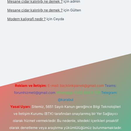
Mesane cidar kalınlığı ne demek ?
için
admin
Mesane cidar kalınlığı ne demek ?
için
Gülten
Modern kaligrafi nedir ?
için
Ceyda
riş
Reklam ve İletişim:
E-mail:
backlinkpaneli@gmail.com
Teams:
forumhizmeti@gmail.com
Whatsapp: 0262 606 0 726
Telegram:
@karabul
Yasal Uyarı:
Sitemiz, 5651 Sayılı Kanun gereğince Bilgi Teknolojileri
ve İletişim Kurumu (BTK) tarafından onaylanmış bir Yer Sağlayıcı
olarak hizmet vermektedir. Bu nedenle, sitedeki içerikleri proaktif
olarak denetleme veya araştırma yükümlülüğümüz bulunmamaktadır.