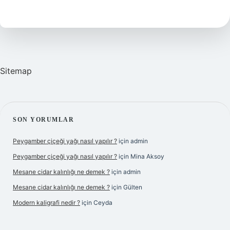
olur
mu
?
Sitemap
SIDEBAR
SON YORUMLAR
Peygamber çiçeği yağı nasıl yapılır ?
için
admin
Peygamber çiçeği yağı nasıl yapılır ?
için
Mina Aksoy
Mesane cidar kalınlığı ne demek ?
için
admin
Mesane cidar kalınlığı ne demek ?
için
Gülten
Modern kaligrafi nedir ?
için
Ceyda