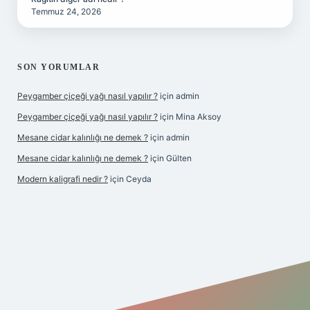
Temmuz 24, 2026
SON YORUMLAR
Peygamber çiçeği yağı nasıl yapılır ?
için
admin
Peygamber çiçeği yağı nasıl yapılır ?
için
Mina Aksoy
Mesane cidar kalınlığı ne demek ?
için
admin
Mesane cidar kalınlığı ne demek ?
için
Gülten
Modern kaligrafi nedir ?
için
Ceyda
riş