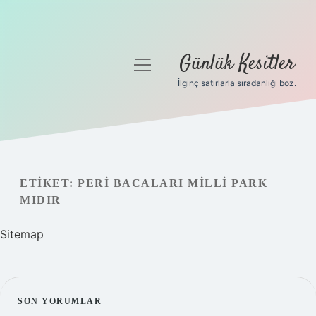
Günlük Kesitler
menüyü
aç
İlginç satırlarla sıradanlığı boz.
Gizlilik Politikası
Hakkımızda
Yasal Uyarı
ETIKET:
PERI BACALARI MILLI PARK
MIDIR
Sitemap
SIDEBAR
SON YORUMLAR