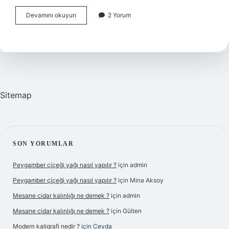
Fırında
Devamını okuyun
2 Yorum
katı
yumurta
nasıl
yapılır
?
Sitemap
SIDEBAR
SON YORUMLAR
Peygamber çiçeği yağı nasıl yapılır ?
için
admin
Peygamber çiçeği yağı nasıl yapılır ?
için
Mina Aksoy
Mesane cidar kalınlığı ne demek ?
için
admin
Mesane cidar kalınlığı ne demek ?
için
Gülten
Modern kaligrafi nedir ?
için
Ceyda