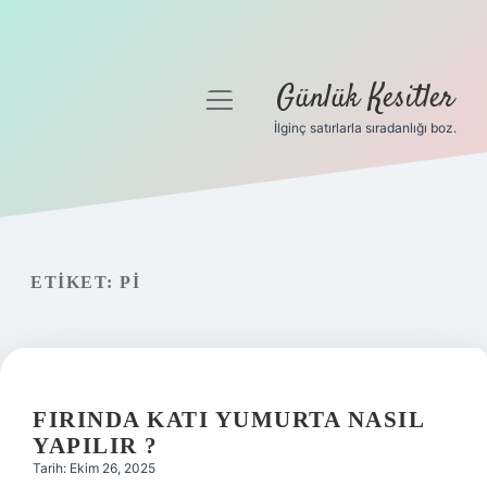
Günlük Kesitler
menüyü
aç
İlginç satırlarla sıradanlığı boz.
Gizlilik Politikası
Hakkımızda
Yasal Uyarı
ETIKET:
PI
FIRINDA KATI YUMURTA NASIL
YAPILIR ?
Tarih: Ekim 26, 2025