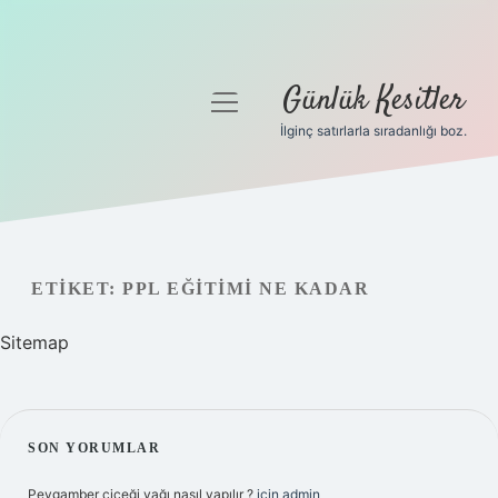
Günlük Kesitler
menüyü
aç
İlginç satırlarla sıradanlığı boz.
Gizlilik Politikası
Hakkımızda
Yasal Uyarı
ETIKET:
PPL EĞITIMI NE KADAR
Sitemap
SIDEBAR
SON YORUMLAR
Peygamber çiçeği yağı nasıl yapılır ?
için
admin