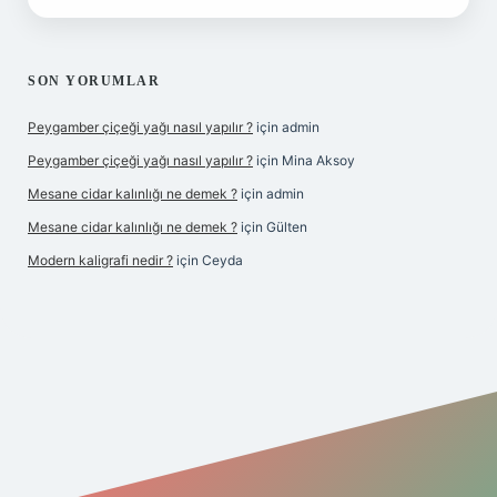
SON YORUMLAR
Peygamber çiçeği yağı nasıl yapılır ?
için
admin
Peygamber çiçeği yağı nasıl yapılır ?
için
Mina Aksoy
Mesane cidar kalınlığı ne demek ?
için
admin
Mesane cidar kalınlığı ne demek ?
için
Gülten
Modern kaligrafi nedir ?
için
Ceyda
bet giriş