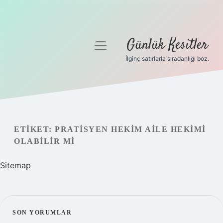
Günlük Kesitler
menüyü
aç
İlginç satırlarla sıradanlığı boz.
Gizlilik Politikası
Hakkımızda
Yasal Uyarı
ETIKET:
PRATISYEN HEKIM AILE HEKIMI
OLABILIR MI
Sitemap
SIDEBAR
SON YORUMLAR