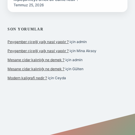
Temmuz 25, 2026
SON YORUMLAR
Peygamber çiçeği yağı nasıl yapılır ?
için
admin
Peygamber çiçeği yağı nasıl yapılır ?
için
Mina Aksoy
Mesane cidar kalınlığı ne demek ?
için
admin
Mesane cidar kalınlığı ne demek ?
için
Gülten
Modern kaligrafi nedir ?
için
Ceyda
iriş