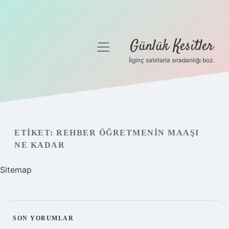
Günlük Kesitler
menüyü
aç
İlginç satırlarla sıradanlığı boz.
Gizlilik Politikası
Hakkımızda
Yasal Uyarı
ETIKET:
REHBER ÖĞRETMENIN MAAŞI
NE KADAR
Sitemap
SIDEBAR
SON YORUMLAR