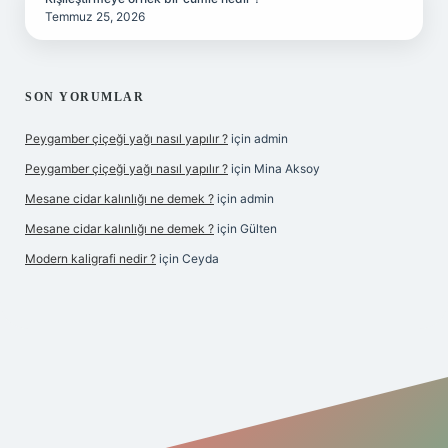
Temmuz 25, 2026
SON YORUMLAR
Peygamber çiçeği yağı nasıl yapılır ?
için
admin
Peygamber çiçeği yağı nasıl yapılır ?
için
Mina Aksoy
Mesane cidar kalınlığı ne demek ?
için
admin
Mesane cidar kalınlığı ne demek ?
için
Gülten
Modern kaligrafi nedir ?
için
Ceyda
riş