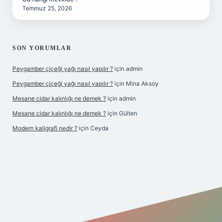
Temmuz 25, 2026
SON YORUMLAR
Peygamber çiçeği yağı nasıl yapılır ?
için
admin
Peygamber çiçeği yağı nasıl yapılır ?
için
Mina Aksoy
Mesane cidar kalınlığı ne demek ?
için
admin
Mesane cidar kalınlığı ne demek ?
için
Gülten
Modern kaligrafi nedir ?
için
Ceyda
riş