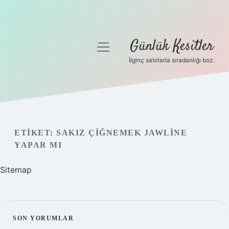
Günlük Kesitler
menüyü
aç
İlginç satırlarla sıradanlığı boz.
Gizlilik Politikası
Hakkımızda
Yasal Uyarı
ETIKET:
SAKIZ ÇIĞNEMEK JAWLINE
YAPAR MI
Sitemap
SIDEBAR
SON YORUMLAR