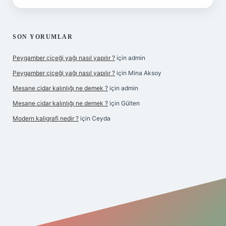
SON YORUMLAR
Peygamber çiçeği yağı nasıl yapılır ?
için
admin
Peygamber çiçeği yağı nasıl yapılır ?
için
Mina Aksoy
Mesane cidar kalınlığı ne demek ?
için
admin
Mesane cidar kalınlığı ne demek ?
için
Gülten
Modern kaligrafi nedir ?
için
Ceyda
iriş