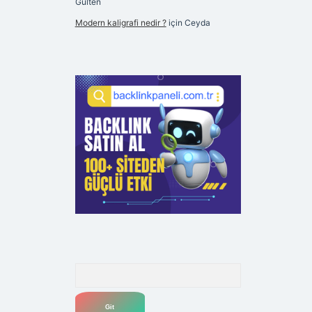
Gülten
Modern kaligrafi nedir ?
için
Ceyda
Arama