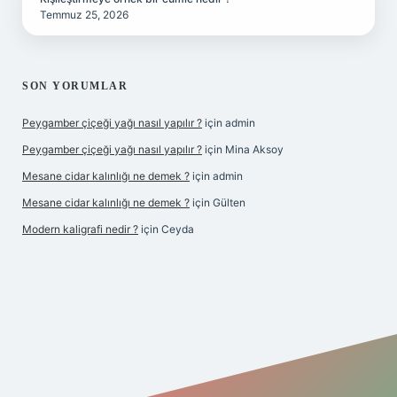
Temmuz 25, 2026
SON YORUMLAR
Peygamber çiçeği yağı nasıl yapılır ?
için
admin
Peygamber çiçeği yağı nasıl yapılır ?
için
Mina Aksoy
Mesane cidar kalınlığı ne demek ?
için
admin
Mesane cidar kalınlığı ne demek ?
için
Gülten
Modern kaligrafi nedir ?
için
Ceyda
iş