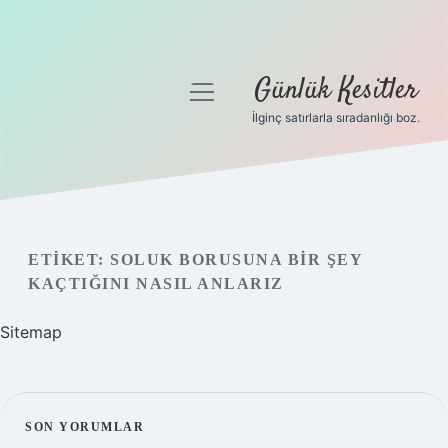
Günlük Kesitler
menüyü
aç
İlginç satırlarla sıradanlığı boz.
Gizlilik Politikası
Hakkımızda
Yasal Uyarı
ETIKET:
SOLUK BORUSUNA BIR ŞEY
KAÇTIĞINI NASIL ANLARIZ
Sitemap
SIDEBAR
SON YORUMLAR