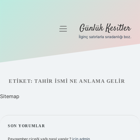
Günlük Kesitler
menüyü
aç
İlginç satırlarla sıradanlığı boz.
Gizlilik Politikası
Hakkımızda
Yasal Uyarı
ETIKET:
TAHIR ISMI NE ANLAMA GELIR
Sitemap
SIDEBAR
SON YORUMLAR
Peygamber çiçeği yağı nasıl yapılır ?
için
admin