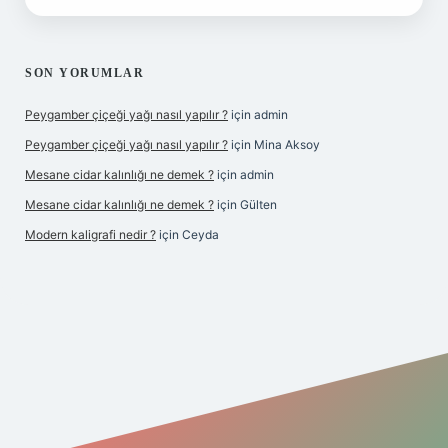
SON YORUMLAR
Peygamber çiçeği yağı nasıl yapılır ?
için
admin
Peygamber çiçeği yağı nasıl yapılır ?
için
Mina Aksoy
Mesane cidar kalınlığı ne demek ?
için
admin
Mesane cidar kalınlığı ne demek ?
için
Gülten
Modern kaligrafi nedir ?
için
Ceyda
iş