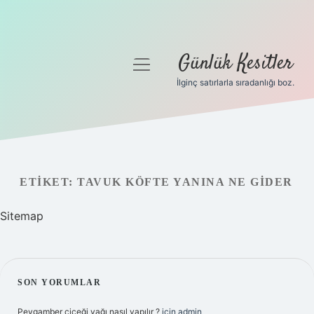
Günlük Kesitler
menüyü
aç
İlginç satırlarla sıradanlığı boz.
Gizlilik Politikası
Hakkımızda
Yasal Uyarı
ETIKET:
TAVUK KÖFTE YANINA NE GIDER
Sitemap
SIDEBAR
SON YORUMLAR
Peygamber çiçeği yağı nasıl yapılır ?
için
admin