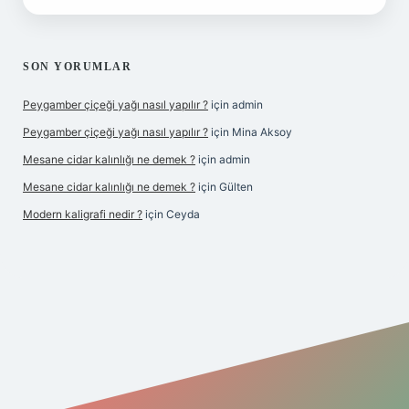
SON YORUMLAR
Peygamber çiçeği yağı nasıl yapılır ?
için
admin
Peygamber çiçeği yağı nasıl yapılır ?
için
Mina Aksoy
Mesane cidar kalınlığı ne demek ?
için
admin
Mesane cidar kalınlığı ne demek ?
için
Gülten
Modern kaligrafi nedir ?
için
Ceyda
riş