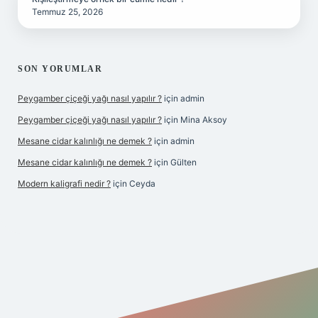
Temmuz 25, 2026
SON YORUMLAR
Peygamber çiçeği yağı nasıl yapılır ?
için
admin
Peygamber çiçeği yağı nasıl yapılır ?
için
Mina Aksoy
Mesane cidar kalınlığı ne demek ?
için
admin
Mesane cidar kalınlığı ne demek ?
için
Gülten
Modern kaligrafi nedir ?
için
Ceyda
iriş