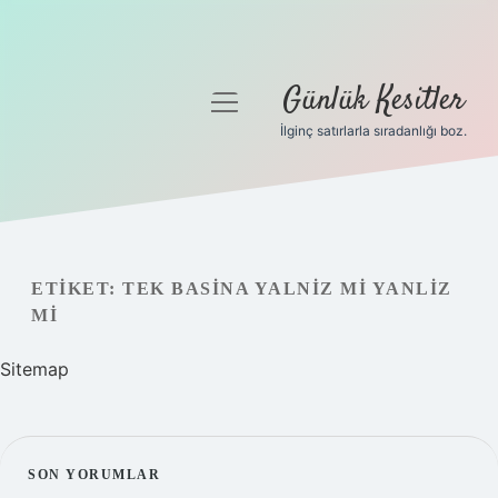
Günlük Kesitler
menüyü
aç
İlginç satırlarla sıradanlığı boz.
Gizlilik Politikası
Hakkımızda
Yasal Uyarı
ETIKET:
TEK BASINA YALNIZ MI YANLIZ
MI
Sitemap
SIDEBAR
SON YORUMLAR