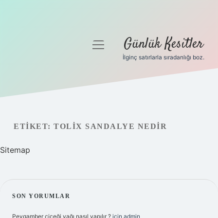
Günlük Kesitler
menüyü
aç
İlginç satırlarla sıradanlığı boz.
Gizlilik Politikası
Hakkımızda
Yasal Uyarı
ETIKET:
TOLIX SANDALYE NEDIR
Sitemap
SIDEBAR
SON YORUMLAR
Peygamber çiçeği yağı nasıl yapılır ?
için
admin