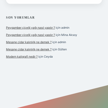
SON YORUMLAR
Peygamber çiçeği yağı nasıl yapılır ?
için
admin
Peygamber çiçeği yağı nasıl yapılır ?
için
Mina Aksoy
Mesane cidar kalınlığı ne demek ?
için
admin
Mesane cidar kalınlığı ne demek ?
için
Gülten
Modern kaligrafi nedir ?
için
Ceyda
ş