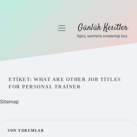
Günlük Kesitler
menüyü
aç
İlginç satırlarla sıradanlığı boz.
Gizlilik Politikası
Hakkımızda
Yasal Uyarı
ETIKET:
WHAT ARE OTHER JOB TITLES
FOR PERSONAL TRAINER
Sitemap
SIDEBAR
SON YORUMLAR