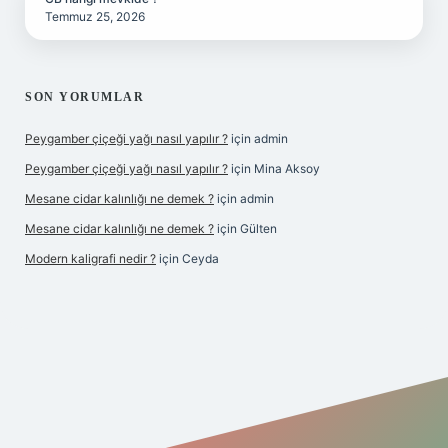
Temmuz 25, 2026
SON YORUMLAR
Peygamber çiçeği yağı nasıl yapılır ?
için
admin
Peygamber çiçeği yağı nasıl yapılır ?
için
Mina Aksoy
Mesane cidar kalınlığı ne demek ?
için
admin
Mesane cidar kalınlığı ne demek ?
için
Gülten
Modern kaligrafi nedir ?
için
Ceyda
riş