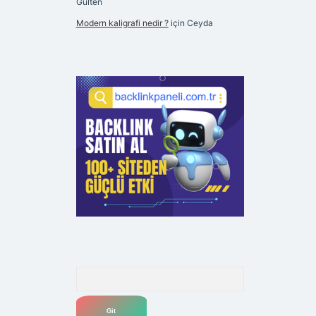
Gülten
Modern kaligrafi nedir ?
için
Ceyda
Arama