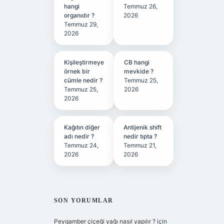
hangi
Temmuz 26,
organıdır ?
2026
Temmuz 29,
2026
Kişileştirmeye
CB hangi
örnek bir
mevkide ?
cümle nedir ?
Temmuz 25,
Temmuz 25,
2026
2026
Kağıtın diğer
Antijenik shift
adı nedir ?
nedir tıpta ?
Temmuz 24,
Temmuz 21,
2026
2026
SON YORUMLAR
Peygamber çiçeği yağı nasıl yapılır ?
için