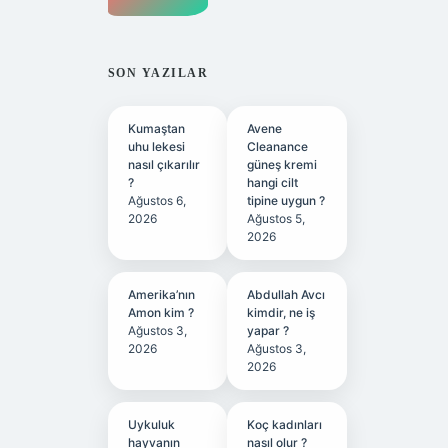
SON YAZILAR
Kumaştan
Avene
uhu lekesi
Cleanance
nasıl çıkarılır
güneş kremi
?
hangi cilt
Ağustos 6,
tipine uygun ?
2026
Ağustos 5,
2026
Amerika’nın
Abdullah Avcı
Amon kim ?
kimdir, ne iş
Ağustos 3,
yapar ?
2026
Ağustos 3,
2026
Uykuluk
Koç kadınları
hayvanın
nasıl olur ?