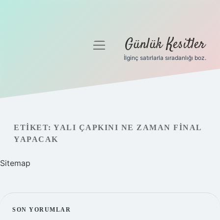
Günlük Kesitler
menüyü
aç
İlginç satırlarla sıradanlığı boz.
Gizlilik Politikası
Hakkımızda
Yasal Uyarı
ETIKET:
YALI ÇAPKINI NE ZAMAN FINAL
YAPACAK
Sitemap
SIDEBAR
SON YORUMLAR