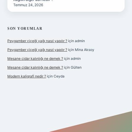
Temmuz 24, 2026
SON YORUMLAR
Peygamber çiçeği yağı nasıl yapılır ?
için
admin
Peygamber çiçeği yağı nasıl yapılır ?
için
Mina Aksoy
Mesane cidar kalınlığı ne demek ?
için
admin
Mesane cidar kalınlığı ne demek ?
için
Gülten
Modern kaligrafi nedir ?
için
Ceyda
riş